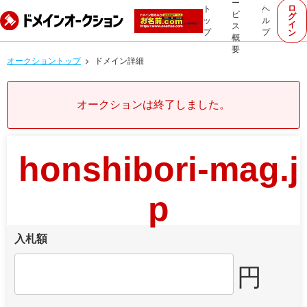
ー
ロ
ト
ヘ
ビ
グ
ッ
ル
イ
ス
プ
プ
ン
概
要
オークショントップ
ドメイン詳細
オークションは終了しました。
honshibori-mag.j
p
入札額
円