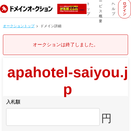
ー
ロ
ト
ヘ
ビ
グ
ッ
ル
イ
ス
プ
プ
ン
概
要
オークショントップ
ドメイン詳細
オークションは終了しました。
apahotel-saiyou.j
p
入札額
円