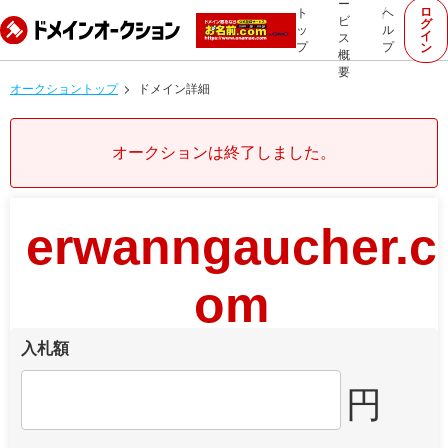
ー
ロ
ト
ヘ
ビ
グ
ッ
ル
イ
ス
プ
プ
ン
概
要
オークショントップ
ドメイン詳細
オークションは終了しました。
erwanngaucher.c
om
入札額
円