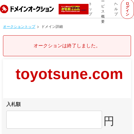
ー
ロ
ト
ヘ
ビ
グ
ッ
ル
イ
ス
プ
プ
ン
概
要
オークショントップ
ドメイン詳細
オークションは終了しました。
toyotsune.com
入札額
円