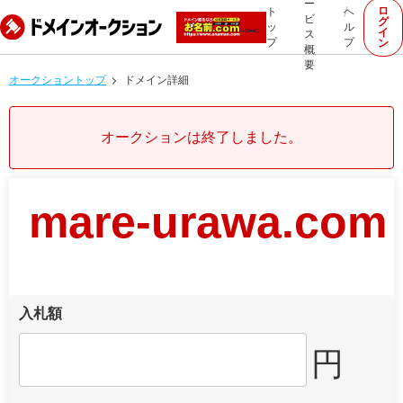
ー
ロ
ト
ヘ
ビ
グ
ッ
ル
イ
ス
プ
プ
ン
概
要
オークショントップ
ドメイン詳細
オークションは終了しました。
mare-urawa.com
入札額
円