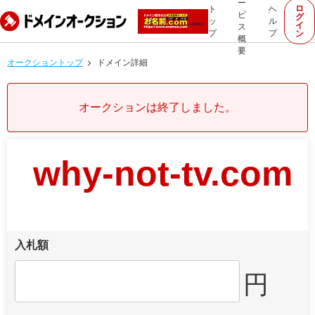
ー
ロ
ト
ヘ
ビ
グ
ッ
ル
イ
ス
プ
プ
ン
概
要
オークショントップ
ドメイン詳細
オークションは終了しました。
why-not-tv.com
入札額
円