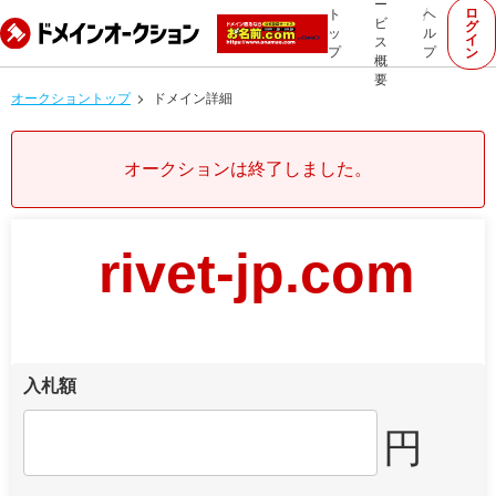
ー
ロ
ト
ヘ
ビ
グ
ッ
ル
イ
ス
プ
プ
ン
概
要
オークショントップ
ドメイン詳細
オークションは終了しました。
rivet-jp.com
入札額
円