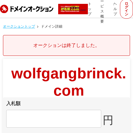
ー
ロ
ト
ヘ
ビ
グ
ッ
ル
イ
ス
プ
プ
ン
概
要
オークショントップ
ドメイン詳細
オークションは終了しました。
wolfgangbrinck.
com
入札額
円