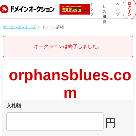
ー
ロ
ト
ヘ
ビ
グ
ッ
ル
イ
ス
プ
プ
ン
概
要
オークショントップ
ドメイン詳細
オークションは終了しました。
orphansblues.co
m
入札額
円