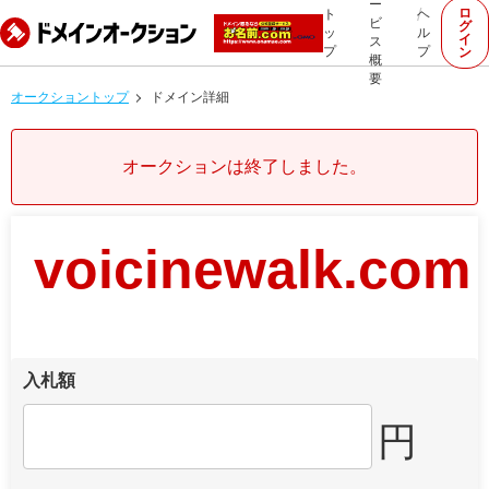
ー
ロ
ト
ヘ
ビ
グ
ッ
ル
イ
ス
プ
プ
ン
概
要
オークショントップ
ドメイン詳細
オークションは終了しました。
voicinewalk.com
入札額
円