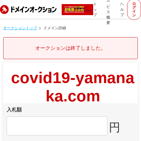
ー
ロ
ト
ヘ
ビ
グ
ッ
ル
イ
ス
プ
プ
ン
概
要
オークショントップ
ドメイン詳細
オークションは終了しました。
covid19-yamana
ka.com
入札額
円