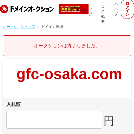
ー
ロ
ト
ヘ
ビ
グ
ッ
ル
イ
ス
プ
プ
ン
概
要
オークショントップ
ドメイン詳細
オークションは終了しました。
gfc-osaka.com
入札額
円