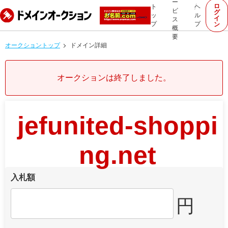
ー
ロ
ト
ヘ
ビ
グ
ッ
ル
イ
ス
プ
プ
ン
概
要
オークショントップ
ドメイン詳細
オークションは終了しました。
jefunited-shoppi
ng.net
入札額
円