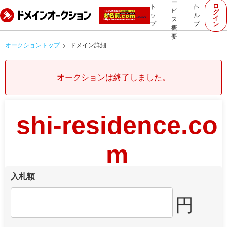
ー
ロ
ト
ヘ
ビ
グ
ッ
ル
イ
ス
プ
プ
ン
概
要
オークショントップ
ドメイン詳細
オークションは終了しました。
shi-residence.co
m
入札額
円