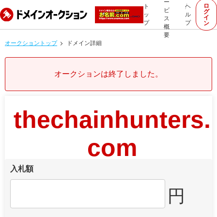
ー
ロ
ト
ヘ
ビ
グ
ッ
ル
イ
ス
プ
プ
ン
概
要
オークショントップ
ドメイン詳細
オークションは終了しました。
thechainhunters.
com
入札額
円