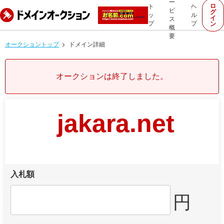
ー
ロ
ト
ヘ
ビ
グ
ッ
ル
イ
ス
プ
プ
ン
概
要
オークショントップ
ドメイン詳細
オークションは終了しました。
jakara.net
入札額
円