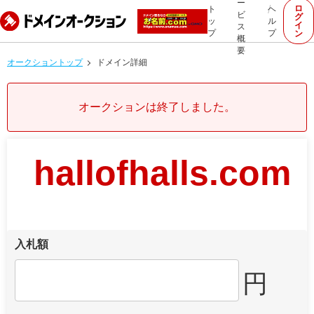
ー
ロ
ト
ヘ
ビ
グ
ッ
ル
イ
ス
プ
プ
ン
概
要
オークショントップ
ドメイン詳細
オークションは終了しました。
hallofhalls.com
入札額
円