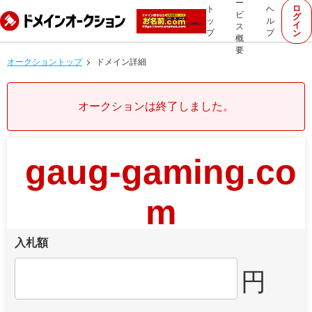
ー
ロ
ト
ヘ
ビ
グ
ッ
ル
イ
ス
プ
プ
ン
概
要
オークショントップ
ドメイン詳細
オークションは終了しました。
gaug-gaming.co
m
入札額
円