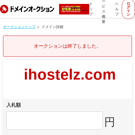
ー
ロ
ト
ヘ
ビ
グ
ッ
ル
イ
ス
プ
プ
ン
概
要
オークショントップ
ドメイン詳細
オークションは終了しました。
ihostelz.com
入札額
円