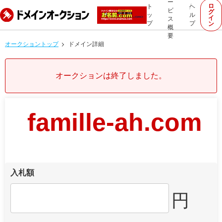
ー
ロ
ト
ヘ
ビ
グ
ッ
ル
イ
ス
プ
プ
ン
概
要
オークショントップ
ドメイン詳細
オークションは終了しました。
famille-ah.com
入札額
円