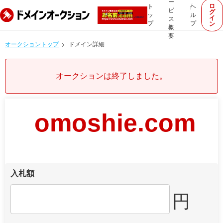
ー
ロ
ト
ヘ
ビ
グ
ッ
ル
イ
ス
プ
プ
ン
概
要
オークショントップ
ドメイン詳細
オークションは終了しました。
omoshie.com
入札額
円