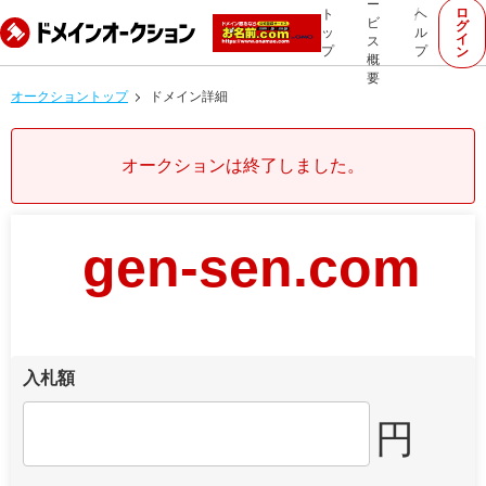
ー
ロ
ト
ヘ
ビ
グ
ッ
ル
イ
ス
プ
プ
ン
概
要
オークショントップ
ドメイン詳細
オークションは終了しました。
gen-sen.com
入札額
円