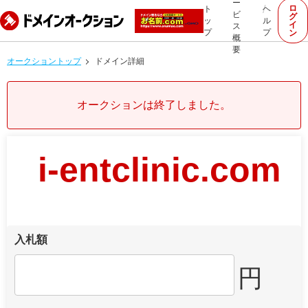
ー
ロ
ト
ヘ
ビ
グ
ッ
ル
イ
ス
プ
プ
ン
概
要
オークショントップ
ドメイン詳細
オークションは終了しました。
i-entclinic.com
入札額
円