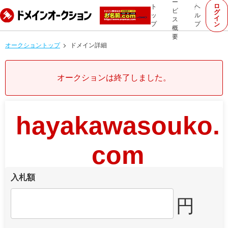
ー
ロ
ト
ヘ
ビ
グ
ッ
ル
イ
ス
プ
プ
ン
概
要
オークショントップ
ドメイン詳細
オークションは終了しました。
hayakawasouko.
com
入札額
円