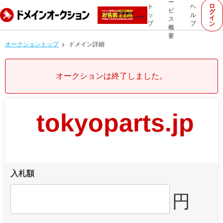
ー
ロ
ト
ヘ
ビ
グ
ッ
ル
イ
ス
プ
プ
ン
概
要
オークショントップ
ドメイン詳細
オークションは終了しました。
tokyoparts.jp
入札額
円