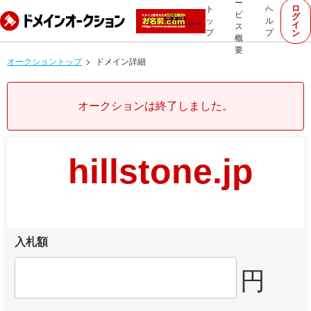
ー
ロ
ト
ヘ
ビ
グ
ッ
ル
イ
ス
プ
プ
ン
概
要
オークショントップ
ドメイン詳細
オークションは終了しました。
hillstone.jp
入札額
円