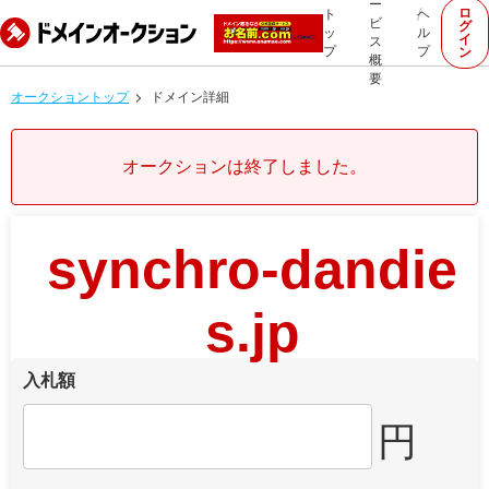
ー
ロ
ト
ヘ
ビ
グ
ッ
ル
イ
ス
プ
プ
ン
概
要
オークショントップ
ドメイン詳細
オークションは終了しました。
synchro-dandie
s.jp
入札額
円