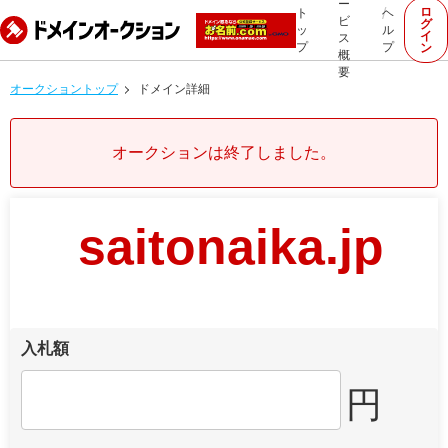
ー
ロ
ト
ヘ
ビ
グ
ッ
ル
イ
ス
プ
プ
ン
概
要
オークショントップ
ドメイン詳細
オークションは終了しました。
saitonaika.jp
入札額
円