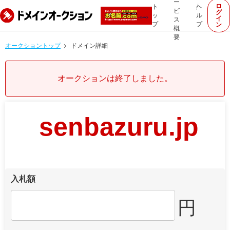
ー
ロ
ト
ヘ
ビ
グ
ッ
ル
イ
ス
プ
プ
ン
概
要
オークショントップ
ドメイン詳細
オークションは終了しました。
senbazuru.jp
入札額
円