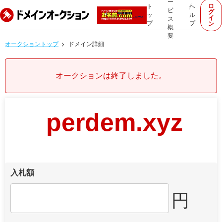
ー
ロ
ト
ヘ
ビ
グ
ッ
ル
イ
ス
プ
プ
ン
概
要
オークショントップ
ドメイン詳細
オークションは終了しました。
perdem.xyz
入札額
円