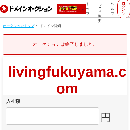
ー
ロ
ト
ヘ
ビ
グ
ッ
ル
イ
ス
プ
プ
ン
概
要
オークショントップ
ドメイン詳細
オークションは終了しました。
livingfukuyama.c
om
入札額
円