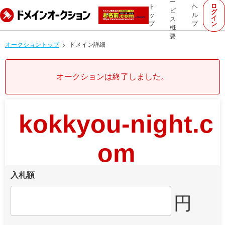
ー
ロ
ト
ヘ
ビ
グ
ッ
ル
イ
ス
プ
プ
ン
概
要
オークショントップ
ドメイン詳細
オークションは終了しました。
kokkyou-night.c
om
入札額
円