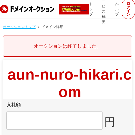
ー
ロ
ト
ヘ
ビ
グ
ッ
ル
イ
ス
プ
プ
ン
概
要
オークショントップ
ドメイン詳細
オークションは終了しました。
aun-nuro-hikari.c
om
入札額
円