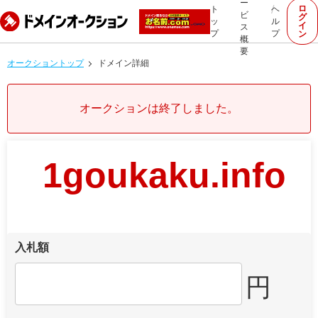
ー
ロ
ト
ヘ
ビ
グ
ッ
ル
イ
ス
プ
プ
ン
概
要
オークショントップ
ドメイン詳細
オークションは終了しました。
1goukaku.info
入札額
円