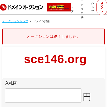
ー
ロ
ト
ヘ
ビ
グ
ッ
ル
イ
ス
プ
プ
ン
概
要
オークショントップ
ドメイン詳細
オークションは終了しました。
sce146.org
入札額
円