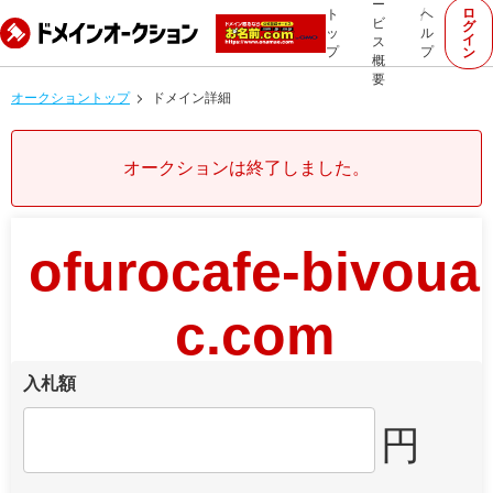
ー
ロ
ト
ヘ
ビ
グ
ッ
ル
イ
ス
プ
プ
ン
概
要
オークショントップ
ドメイン詳細
オークションは終了しました。
ofurocafe-bivoua
c.com
入札額
円