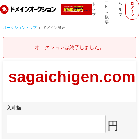
ー
ロ
ト
ヘ
ビ
グ
ッ
ル
イ
ス
プ
プ
ン
概
要
オークショントップ
ドメイン詳細
オークションは終了しました。
sagaichigen.com
入札額
円