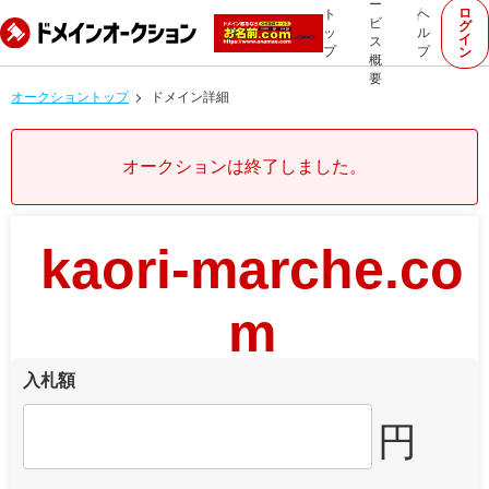
ー
ロ
ト
ヘ
ビ
グ
ッ
ル
イ
ス
プ
プ
ン
概
要
オークショントップ
ドメイン詳細
オークションは終了しました。
kaori-marche.co
m
入札額
円