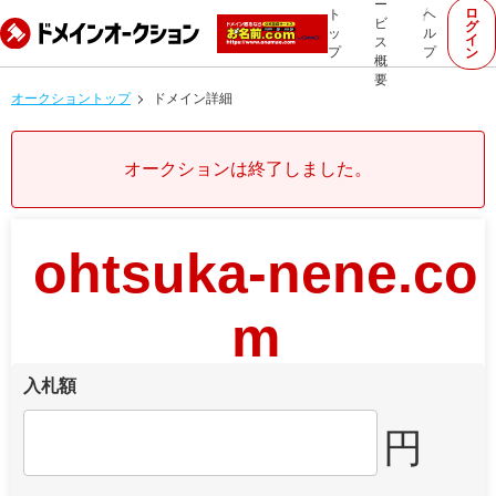
ー
ロ
ト
ヘ
ビ
グ
ッ
ル
イ
ス
プ
プ
ン
概
要
オークショントップ
ドメイン詳細
オークションは終了しました。
ohtsuka-nene.co
m
入札額
円