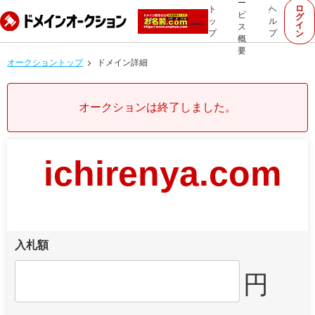
ー
ロ
ト
ヘ
ビ
グ
ッ
ル
イ
ス
プ
プ
ン
概
要
オークショントップ
ドメイン詳細
オークションは終了しました。
ichirenya.com
入札額
円