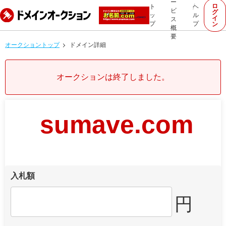
ー
ロ
ト
ヘ
ビ
グ
ッ
ル
イ
ス
プ
プ
ン
概
要
オークショントップ
ドメイン詳細
オークションは終了しました。
sumave.com
入札額
円