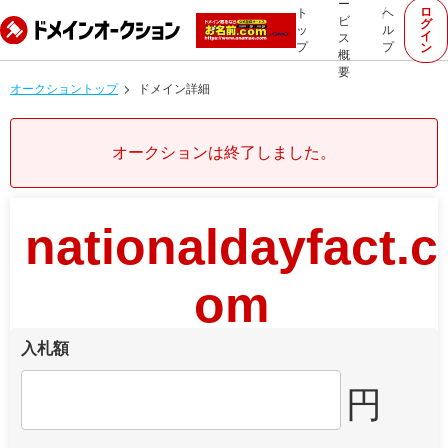
ー
ロ
ト
ヘ
ビ
グ
ッ
ル
イ
ス
プ
プ
ン
概
要
オークショントップ
ドメイン詳細
オークションは終了しました。
nationaldayfact.c
om
入札額
円