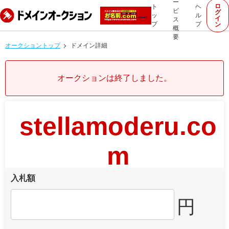
ー
ロ
ト
ヘ
ビ
グ
ッ
ル
イ
ス
プ
プ
ン
概
要
オークショントップ
ドメイン詳細
オークションは終了しました。
stellamoderu.co
m
入札額
円