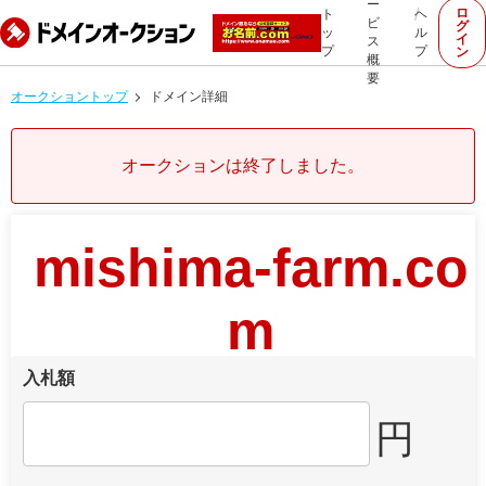
ー
ロ
ト
ヘ
ビ
グ
ッ
ル
イ
ス
プ
プ
ン
概
要
オークショントップ
ドメイン詳細
オークションは終了しました。
mishima-farm.co
m
入札額
円