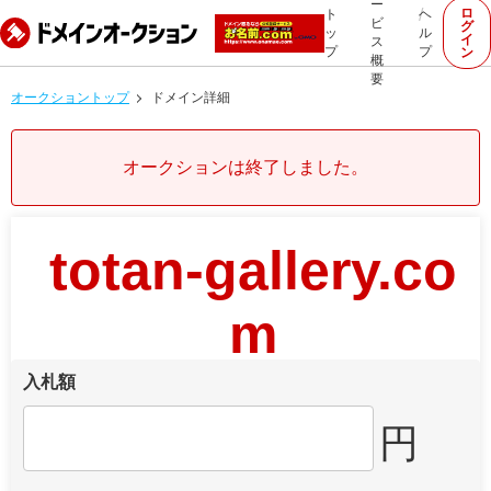
ー
ロ
ト
ヘ
ビ
グ
ッ
ル
イ
ス
プ
プ
ン
概
要
オークショントップ
ドメイン詳細
オークションは終了しました。
totan-gallery.co
m
入札額
円