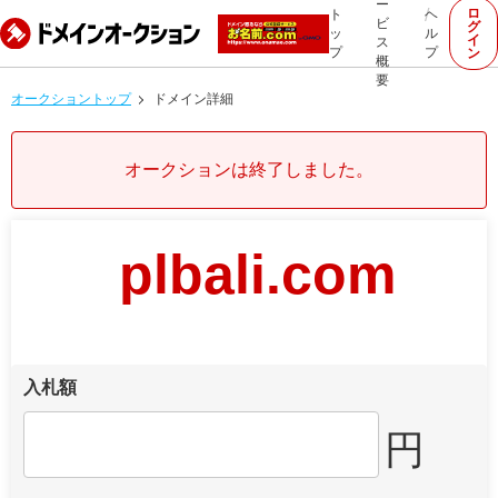
ー
ロ
ト
ヘ
ビ
グ
ッ
ル
イ
ス
プ
プ
ン
概
要
オークショントップ
ドメイン詳細
オークションは終了しました。
plbali.com
入札額
円