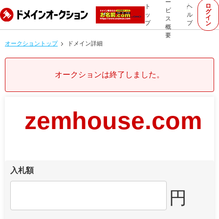
ー
ロ
ト
ヘ
ビ
グ
ッ
ル
イ
ス
プ
プ
ン
概
要
オークショントップ
ドメイン詳細
オークションは終了しました。
zemhouse.com
入札額
円