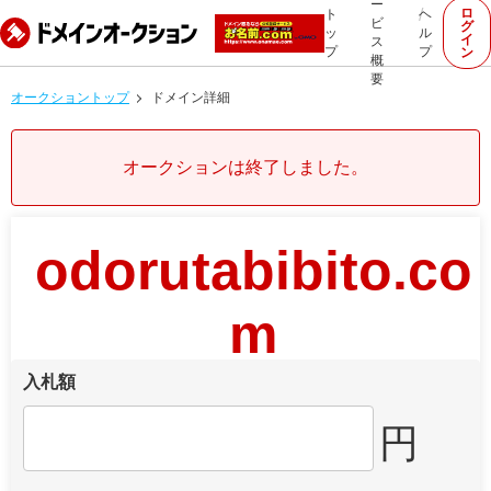
ー
ロ
ト
ヘ
ビ
グ
ッ
ル
イ
ス
プ
プ
ン
概
要
オークショントップ
ドメイン詳細
オークションは終了しました。
odorutabibito.co
m
入札額
円