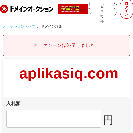
ー
ロ
ト
ヘ
ビ
グ
ッ
ル
イ
ス
プ
プ
ン
概
要
オークショントップ
ドメイン詳細
オークションは終了しました。
aplikasiq.com
入札額
円