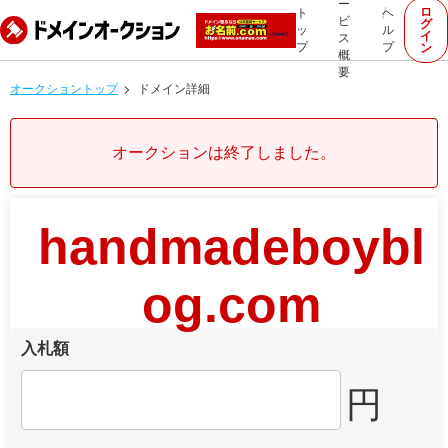
ー
ロ
ト
ヘ
ビ
グ
ッ
ル
イ
ス
プ
プ
ン
概
要
オークショントップ
ドメイン詳細
オークションは終了しました。
handmadeboybl
og.com
入札額
円